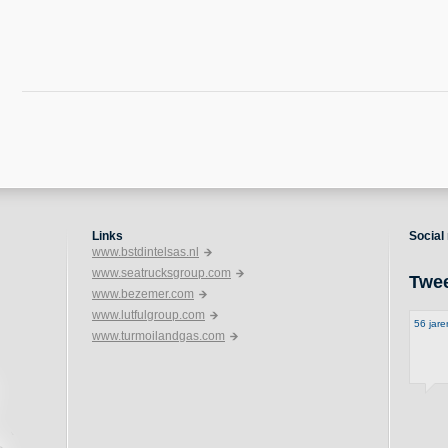
Links
Social
www.bstdintelsas.nl
www.seatrucksgroup.com
Twe
www.bezemer.com
www.lutfulgroup.com
56 jar
www.turmoilandgas.com