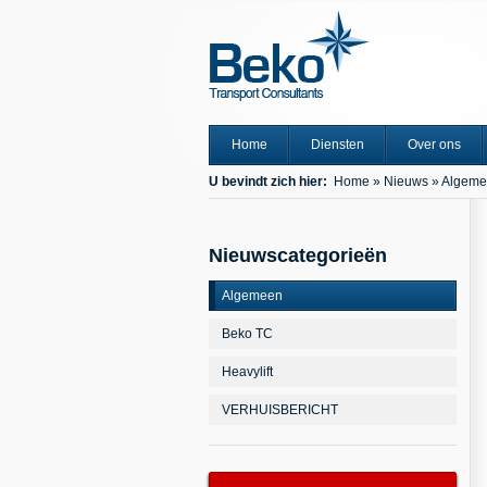
Home
Diensten
Over ons
U bevindt zich hier:
Home
»
Nieuws
»
Algeme
Nieuwscategorieën
Algemeen
Beko TC
Heavylift
VERHUISBERICHT