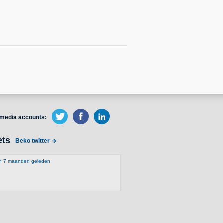
 media accounts:
ets
Beko twitter
en 7 maanden geleden