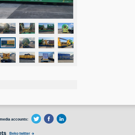
 media accounts:
ets
Beko twitter