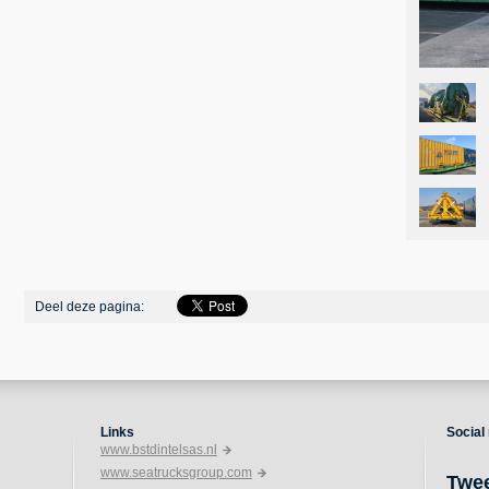
Deel deze pagina:
Links
Social
www.bstdintelsas.nl
www.seatrucksgroup.com
Twe