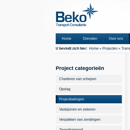
Home
Diensten
Over ons
U bevindt zich hier:
Home
»
Projecten
»
Trans
Project categorieën
Charteren van schepen
Opslag
Projectladingen
Vastsjorren en zekeren
Verpakken van zendingen
Zwaartransport